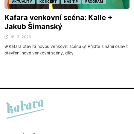
AKTUALITY
KONCERT
NÁŠ TIP
PROGRAM
Kafara venkovní scéna: Kalle +
Jakub Šimanský
18. 6. 2026
🌿Kafara otevírá novou venkovní scénu 🌿 Přijďte s námi oslavit
otevření nové venkovní scény, díky