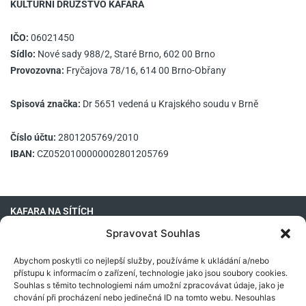
KULTURNÍ DRUŽSTVO KAFARA
IČO:
06021450
Sídlo:
Nové sady 988/2, Staré Brno, 602 00 Brno
Provozovna:
Fryčajova 78/16, 614 00 Brno-Obřany
Spisová značka:
Dr 5651 vedená u Krajského soudu v Brně
Číslo účtu:
2801205769/2010
IBAN:
CZ0520100000002801205769
KAFARA NA SÍTÍCH
Spravovat Souhlas
Abychom poskytli co nejlepší služby, používáme k ukládání a/nebo
přístupu k informacím o zařízení, technologie jako jsou soubory cookies.
OTEVÍRACÍ DOBA:
Souhlas s těmito technologiemi nám umožní zpracovávat údaje, jako je
chování při procházení nebo jedinečná ID na tomto webu. Nesouhlas
Otevřeno vždy při konání akce.